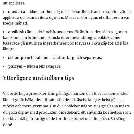
att applicera.
mascara
– klumpar ihop sig och klibbar ihop fransarna, blir svår att
applicera och kan irritera ögonen. Mascara bör bytas ut ofta, redan var
tredje månad.
ansiktskräm
– doft och konsistens förändras, den skär sig, man
kan känna en brännande känsla efter användning; ansiktskrämer
baserade på naturliga ingredienser bör förvaras i kylskåp för att hålla
längre.
schampo
och
balsam
– ändrar färg och separeras.
parfym
– lukten blir svagare.
Ytterligare användbara tips
Vi borde köpa produkter från pålitliga märken och förvara dem under
lämpliga förhållanden för att hålla dem fräscha längre: helst på i ett
mörkt och torrt utrymme. Om du upptäcker någon av signalerna måste
du göra dig av med produkten omedelbart. Att använda kosmetika som
har blivit dålig är farligt både för din skönhet och din hälsa. Så släng
dem!