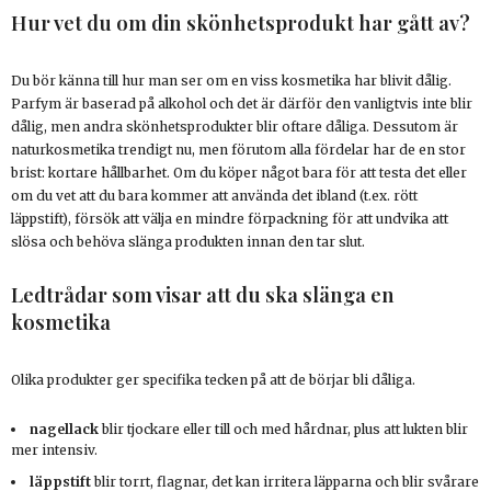
Hur vet du om din skönhetsprodukt har gått av?
Du bör känna till hur man ser om en viss kosmetika har blivit dålig.
Parfym är baserad på alkohol och det är därför den vanligtvis inte blir
dålig, men andra skönhetsprodukter blir oftare dåliga. Dessutom är
naturkosmetika trendigt nu, men förutom alla fördelar har de en stor
brist: kortare hållbarhet. Om du köper något bara för att testa det eller
om du vet att du bara kommer att använda det ibland (t.ex. rött
läppstift), försök att välja en mindre förpackning för att undvika att
slösa och behöva slänga produkten innan den tar slut.
Ledtrådar som visar att du ska slänga en
kosmetika
Olika produkter ger specifika tecken på att de börjar bli dåliga.
nagellack
blir tjockare eller till och med hårdnar, plus att lukten blir
mer intensiv.
läppstift
blir torrt, flagnar, det kan irritera läpparna och blir svårare