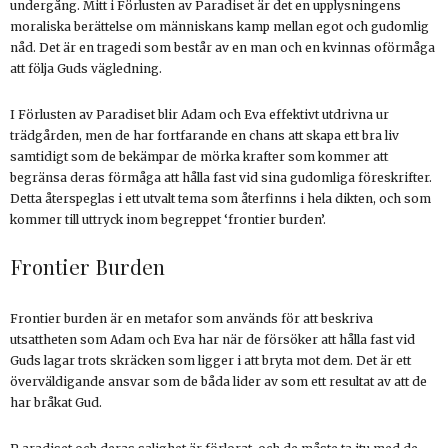
undergång. Mitt i Förlusten av Paradiset är det en upplysningens
moraliska berättelse om människans kamp mellan egot och gudomlig
nåd. Det är en tragedi som består av en man och en kvinnas oförmåga
att följa Guds vägledning.
I Förlusten av Paradiset blir Adam och Eva effektivt utdrivna ur
trädgården, men de har fortfarande en chans att skapa ett bra liv
samtidigt som de bekämpar de mörka krafter som kommer att
begränsa deras förmåga att hålla fast vid sina gudomliga föreskrifter.
Detta återspeglas i ett utvalt tema som återfinns i hela dikten, och som
kommer till uttryck inom begreppet ‘frontier burden’.
Frontier Burden
Frontier burden är en metafor som används för att beskriva
utsattheten som Adam och Eva har när de försöker att hålla fast vid
Guds lagar trots skräcken som ligger i att bryta mot dem. Det är ett
överväldigande ansvar som de båda lider av som ett resultat av att de
har bråkat Gud.