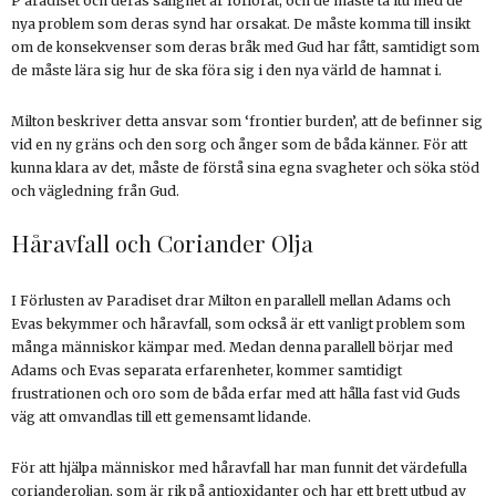
P aradiset och deras salighet är förlorat, och de måste ta itu med de
nya problem som deras synd har orsakat. De måste komma till insikt
om de konsekvenser som deras bråk med Gud har fått, samtidigt som
de måste lära sig hur de ska föra sig i den nya värld de hamnat i.
Milton beskriver detta ansvar som ‘frontier burden’, att de befinner sig
vid en ny gräns och den sorg och ånger som de båda känner. För att
kunna klara av det, måste de förstå sina egna svagheter och söka stöd
och vägledning från Gud.
Håravfall och Coriander Olja
I Förlusten av Paradiset drar Milton en parallell mellan Adams och
Evas bekymmer och håravfall, som också är ett vanligt problem som
många människor kämpar med. Medan denna parallell börjar med
Adams och Evas separata erfarenheter, kommer samtidigt
frustrationen och oro som de båda erfar med att hålla fast vid Guds
väg att omvandlas till ett gemensamt lidande.
För att hjälpa människor med håravfall har man funnit det värdefulla
corianderoljan, som är rik på antioxidanter och har ett brett utbud av