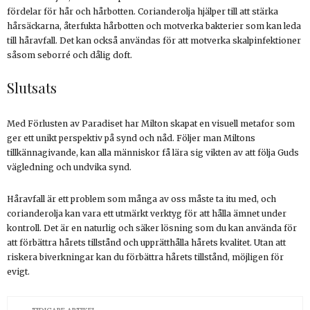
fördelar för hår och hårbotten. Corianderolja hjälper till att stärka
hårsäckarna, återfukta hårbotten och motverka bakterier som kan leda
till håravfall. Det kan också användas för att motverka skalpinfektioner
såsom seborré och dålig doft.
Slutsats
Med Förlusten av Paradiset har Milton skapat en visuell metafor som
ger ett unikt perspektiv på synd och nåd. Följer man Miltons
tillkännagivande, kan alla människor få lära sig vikten av att följa Guds
vägledning och undvika synd.
Håravfall är ett problem som många av oss måste ta itu med, och
corianderolja kan vara ett utmärkt verktyg för att hålla ämnet under
kontroll. Det är en naturlig och säker lösning som du kan använda för
att förbättra hårets tillstånd och upprätthålla hårets kvalitet. Utan att
riskera biverkningar kan du förbättra hårets tillstånd, möjligen för
evigt.