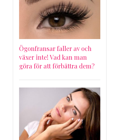
Ögonfransar faller av och
växer inte! Vad kan man
göra för att förbättra dem?