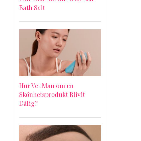
Bath Salt
Hur Vet Man om en
Skönhetsprodukt Blivit
Dålig?