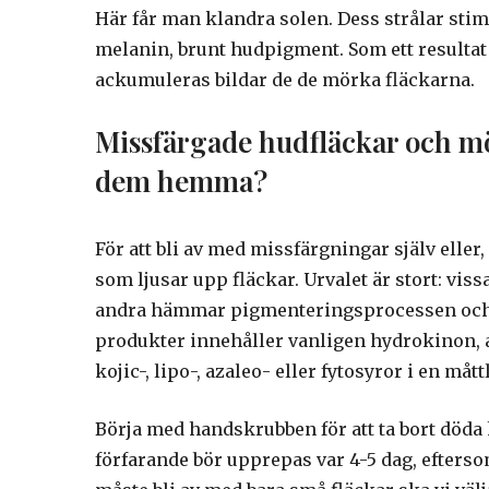
Här får man klandra solen. Dess strålar stimu
melanin, brunt hudpigment. Som ett resulta
ackumuleras bildar de de mörka fläckarna.
Missfärgade hudfläckar och mö
dem hemma?
För att bli av med missfärgningar själv eller,
som ljusar upp fläckar. Urvalet är stort: ​​v
andra hämmar pigmenteringsprocessen och 
produkter innehåller vanligen hydrokinon, ar
kojic-, lipo-, azaleo- eller fytosyror i en måt
Börja med handskrubben för att ta bort döda
förfarande bör upprepas var 4-5 dag, efterso