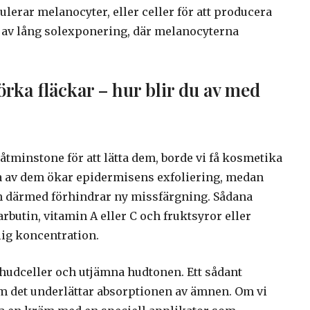
lerar melanocyter, eller celler för att producera
t av lång solexponering, där melanocyterna
rka fläckar – hur blir du av med
 åtminstone för att lätta dem, borde vi få kosmetika
issa av dem ökar epidermisens exfoliering, medan
därmed förhindrar ny missfärgning. Sådana
butin, vitamin A eller C och fruktsyror eller
tlig koncentration.
 hudceller och utjämna hudtonen. Ett sådant
m det underlättar absorptionen av ämnen. Om vi ​​