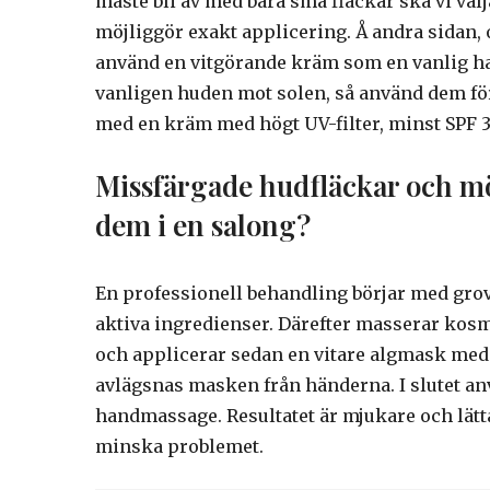
måste bli av med bara små fläckar ska vi vä
möjliggör exakt applicering. Å andra sidan, 
använd en vitgörande kräm som en vanlig h
vanligen huden mot solen, så använd dem fö
med en kräm med högt UV-filter, minst SPF 30,
Missfärgade hudfläckar och mö
dem i en salong?
En professionell behandling börjar med grov
aktiva ingredienser. Därefter masserar ko
och applicerar sedan en vitare algmask med 
avlägsnas masken från händerna. I slutet an
handmassage. Resultatet är mjukare och lätt
minska problemet.