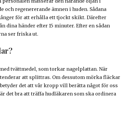
h personalen masserar den närande oljan i
de och regenererande ämnen i huden. Sådana
nger för att erhålla ett tjockt skikt. Därefter
rån dina händer efter 15 minuter. Efter en sådan
a ser friska ut.
lar?
t med tvättmedel, som torkar nagelplattan. När
h tenderar att splittras. Om dessutom mörka fläckar
tyder det att vår kropp vill berätta något för oss
n är det bra att träffa hudläkaren som ska ordinera