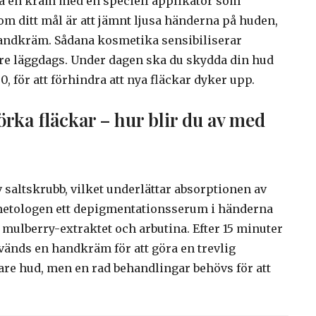
lja en kräm med en speciell applikator som
om ditt mål är att jämnt ljusa händerna på huden,
andkräm. Sådana kosmetika sensibiliserar
re läggdags. Under dagen ska du skydda din hud
 för att förhindra att nya fläckar dyker upp.
rka fläckar – hur blir du av med
 saltskrubb, vilket underlättar absorptionen av
smetologen ett depigmentationsserum i händerna
mulberry-extraktet och arbutina. Efter 15 minuter
vänds en handkräm för att göra en trevlig
are hud, men en rad behandlingar behövs för att