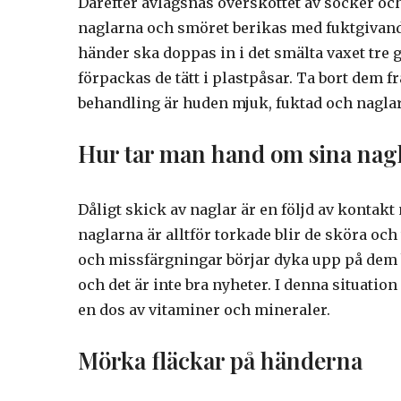
Därefter avlägsnas överskottet av socker oc
naglarna och smöret berikas med fuktgivan
händer ska doppas in i det smälta vaxet tre gå
förpackas de tätt i plastpåsar. Ta bort dem f
behandling är huden mjuk, fuktad och naglarn
Hur tar man hand om sina nag
Dåligt skick av naglar är en följd av kontak
naglarna är alltför torkade blir de sköra oc
och missfärgningar börjar dyka upp på dem be
och det är inte bra nyheter. I denna situatio
en dos av vitaminer och mineraler.
Mörka fläckar på händerna