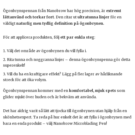
Ögonbrynspennan från Nanobrow har hög precision, är
extremt
lättanvänd och torkar fort
. Den ritar ut
ultratunna linjer
för en
väldigt
naturlig men tydlig definition på ögonbrynen.
För att applicera produkten, följ
ett par enkla steg
:
Välj det område av ögonbrynen du vill fylla i.
Rita tunna och noggranna linjer – denna ögonbrynspenna gör detta
superenkelt!
Vill du ha en kraftigare effekt? Lägg på fler lager av hårliknande
streck för att öka volym.
Ögonbrynspennan kommer med en
komfortabel, mjuk spets
som
glider mjukt över huden och är bekväm att använda.
Det har aldrig varit så lätt att tjocka till ögonbrynen utan hjälp från en
skönhetsexpert. Ta reda på hur enkelt det är att fylla i ögonbrynen med
bara en enda produkt – välj Nanobrow Microblading Pen!