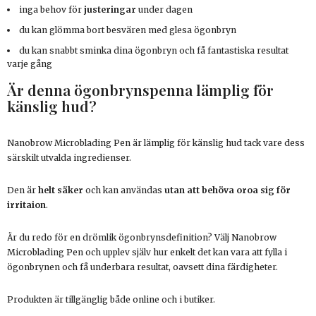
inga behov för
justeringar
under dagen
du kan glömma bort besvären med glesa ögonbryn
du kan snabbt sminka dina ögonbryn och få fantastiska resultat
varje gång
Är denna ögonbrynspenna lämplig för
känslig hud?
Nanobrow Microblading Pen är lämplig för känslig hud tack vare dess
särskilt utvalda ingredienser.
Den är
helt säker
och kan användas
utan att behöva oroa sig för
irritaion
.
Är du redo för en drömlik ögonbrynsdefinition? Välj Nanobrow
Microblading Pen och upplev själv hur enkelt det kan vara att fylla i
ögonbrynen och få underbara resultat, oavsett dina färdigheter.
Produkten är tillgänglig både online och i butiker.