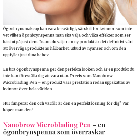
Ögonbrynsmakeup kan vara besvärligt, särskilt för kvinnor som inte
vet vilken ögonbrynspenna man ska välja och vilka effekter som ser
bäst ut på just dem. Inann du väljer en ny produkt är det definitivt värt
att överväga produktens hållbarhet, utbud av nyanser och om den
uppfyller just dina behov.
En bra ögonbrynspenna ger den perfekta looken och är en produkt du
inte kan föreställa dig att vara utan. Precis som Nanobrow
Microblading Pen – en produkt vars prestation redan uppskattas av
kvinnor över hela världen.
Hur fungerar den och varför är den en perfekt lösning för dig? Var
köper man den?
Nanobrow Microblading Pen
– en
ögonbrynspenna som överraskar