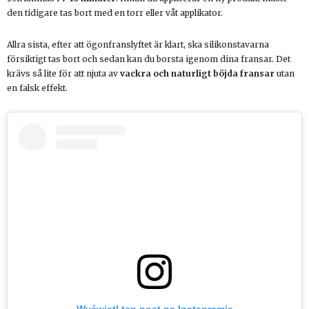
den tidigare tas bort med en torr eller våt applikator.
Allra sista, efter att ögonfranslyftet är klart, ska silikonstavarna
försiktigt tas bort och sedan kan du borsta igenom dina fransar. Det
krävs så lite för att njuta av
vackra och naturligt böjda fransar
utan
en falsk effekt.
Wyświetl ten post na Instagramie