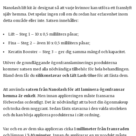
Nanolash lift kit är designat så att varje kvinnor kan utföra ett franslyft
själv hemma. Det spelar ingen roll om du redan har erfarenhet inom
detta område eller inte. Satsen innehåller:
Lift – Steg 1 – 10 x 0,5 milliliters påsar;
Fixa – Steg 2 – även 10 x 0,5 milliliters påsar;
Keratin Booster – Steg 3 – ger dig samma mängd och kapacitet.
Utöver de grundläggande ögonfranslaminerings produkterna
kommer satsen med alla nödvändiga tillbehör för hela behandlingen.
Bland dem får du
silikonstavar och Lift Lash Glue
för att fästa dem.
Att använda
satsen från Nanolash för att laminera ögonfransar
hemma är enkelt
. Men innan appliceringen måste fransarna
förberedas ordentligt. Det är nödvändigt att ta bort din ögonmakeup
och torka dem noggrant. Sedan fästs stavarna i den valda storleken
och du kan börja applicera produkterna i rätt ordning.
Var och en av dem ska appliceras cirka
1 millimeter från fransraden
och lämnas i
7-10 minuter
. Innan du applicerar en ny produkt måste