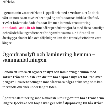
effektivt.
I genomsnitt varar effekten i upp till och med
8 veckor
. Det är dock
värt att notera att mycket beror på ögonfransarnas initiala tillstånd.
Tyvärr kräver skadade fransar lite mer intensiv restaurering.
Nanolash Lash Lift Kit
innehåller produkter gjorda med flera naturliga
och värdefulla ingredienser för ögonfransarna. De bidrar till att
återbygga skadat hår, och följaktligen kan den franslyft effekten vara
längre.
Ögonfranslyft och laminering hemma –
sammanfattningen
Genom att utföra ett
ögonfranslyft och laminering hemma
med
satsen från Nanolash
kan du inte bara spara mycket tid utan även
pengar.
Hela behandlingen innehåller bara några enkla steg som kan
förvandla din blick under längre tiden.
Ögonfranslaminering med Nanolash Lift Kit
gör inte bara fransarna
längre, tjockare och böjda
utan ger också
djupnäring till hårstrået
.