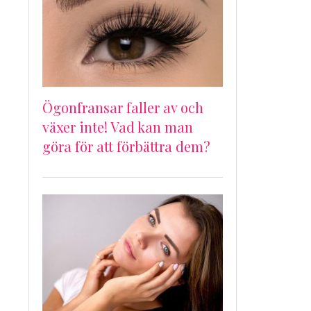
Ögonfransar faller av och
växer inte! Vad kan man
göra för att förbättra dem?