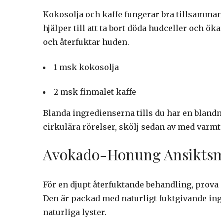
Kokosolja och kaffe fungerar bra tillsamman
hjälper till att ta bort döda hudceller och 
och återfuktar huden.
1 msk kokosolja
2 msk finmalet kaffe
Blanda ingredienserna tills du har en bland
cirkulära rörelser, skölj sedan av med varmt
Avokado-Honung Ansikts
För en djupt återfuktande behandling, pro
Den är packad med naturligt fuktgivande ingr
naturliga lyster.