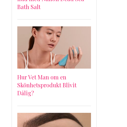
Bath Salt
Hur Vet Man om en
Skönhetsprodukt Blivit
Dålig?