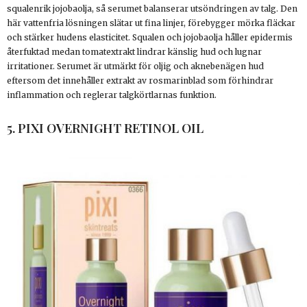
squalenrik jojobaolja, så serumet balanserar utsöndringen av talg. Den
här vattenfria lösningen slätar ut fina linjer, förebygger mörka fläckar
och stärker hudens elasticitet. Squalen och jojobaolja håller epidermis
återfuktad medan tomatextrakt lindrar känslig hud och lugnar
irritationer. Serumet är utmärkt för oljig och aknebenägen hud
eftersom det innehåller extrakt av rosmarinblad som förhindrar
inflammation och reglerar talgkörtlarnas funktion.
5. PIXI OVERNIGHT RETINOL OIL