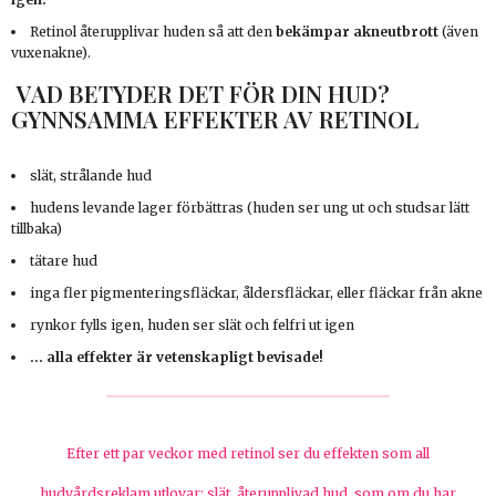
Retinol återupplivar huden så att den
bekämpar akneutbrott
(även
vuxenakne).
VAD BETYDER DET FÖR DIN HUD?
GYNNSAMMA EFFEKTER AV RETINOL
slät, strålande hud
hudens levande lager förbättras (huden ser ung ut och studsar lätt
tillbaka)
tätare hud
inga fler pigmenteringsfläckar, åldersfläckar, eller fläckar från akne
rynkor fylls igen, huden ser slät och felfri ut igen
… alla effekter är vetenskapligt bevisade!
Efter ett par veckor med retinol ser du effekten som all
hudvårdsreklam utlovar: slät, återupplivad hud, som om du har