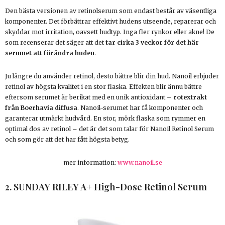
Den bästa versionen av retinolserum som endast består av väsentliga
komponenter. Det förbättrar effektivt hudens utseende, reparerar och
skyddar mot irritation, oavsett hudtyp. Inga fler rynkor eller akne! De
som recenserar det säger att det
tar cirka 3 veckor för det här
serumet att förändra huden
.
Ju längre du använder retinol, desto bättre blir din hud. Nanoil erbjuder
retinol av högsta kvalitet i en stor flaska. Effekten blir ännu bättre
eftersom serumet är berikat med en unik antioxidant –
rotextrakt
från Boerhavia diffusa
. Nanoil-serumet har få komponenter och
garanterar utmärkt hudvård. En stor, mörk flaska som rymmer en
optimal dos av retinol – det är det som talar för Nanoil Retinol Serum
och som gör att det har fått högsta betyg.
mer information:
www.nanoil.se
2. SUNDAY RILEY A+ High-Dose Retinol Serum