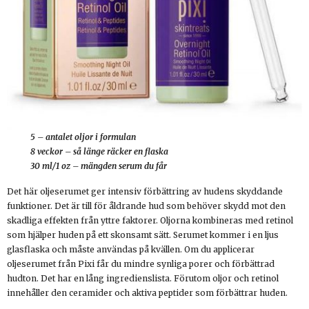
5 – antalet oljor i formulan
8 veckor – så länge räcker en flaska
30 ml/1 oz – mängden serum du får
Det här oljeserumet ger intensiv förbättring av hudens skyddande
funktioner. Det är till för åldrande hud som behöver skydd mot den
skadliga effekten från yttre faktorer. Oljorna kombineras med retinol
som hjälper huden på ett skonsamt sätt. Serumet kommer i en ljus
glasflaska och måste användas på kvällen. Om du applicerar
oljeserumet från Pixi får du mindre synliga porer och förbättrad
hudton. Det har en lång ingredienslista. Förutom oljor och retinol
innehåller den ceramider och aktiva peptider som förbättrar huden.