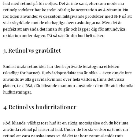
hud med retinol på för solljus. Det är inte sant, eftersom moderna
retinolprodukter har korrekt, ofarlig koncentration av A-vitamin. Nu
för tiden använder vi dessutom fuktgivande produkter med SPF så att
vi är skyddade mot de obehagliga överraskningarna. Men det är
perfekt att använda det innan du går och lägger dig för att undvika
oxidation under dagen. På så sätt är din hud helt säker.
3. Retinol vs graviditet
Endast orala retinoider har den beprövade teratogena effekten
(skadligt för barnet). Hudvårdsprodukterna är olika – även om de inte
används av alla gravida kvinnor över hela världen, finns det vissa
platser, t.ex. RSA, där blivande mammor använder dem för att behandla
hudbristningar.
4. Retinol vs hudirritationer
Röd, kliande, väldigt torr hud är en riktig motsägelse och du bör inte
använda retinol på irriterad hud. Under de första veckorna tenderar
retinol att vara ganska invasivt, då det tar bort gammal epidermis,