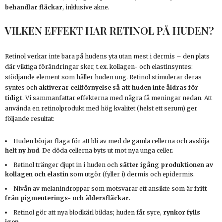
behandlar fläckar
, inklusive akne.
VILKEN EFFEKT HAR RETINOL PÅ HUDEN?
Retinol verkar inte bara på hudens yta utan mest i dermis – den plats
där viktiga förändringar sker, t.ex. kollagen- och elastinsyntes:
stödjande element som håller huden ung. Retinol stimulerar deras
syntes och
aktiverar cellförnyelse så att huden inte åldras för
tidigt
. Vi sammanfattar effekterna med några få meningar nedan. Att
använda en retinolprodukt med hög kvalitet (helst ett serum) ger
följande resultat:
Huden börjar flaga för att bli av med de gamla cellerna och avslöja
helt ny hud
. De döda cellerna byts ut mot nya unga celler.
Retinol tränger djupt in i huden och
sätter igång produktionen av
kollagen och elastin
som utgör (fyller i) dermis och epidermis.
Nivån av melanindroppar som motsvarar ett ansikte som är
fritt
från pigmenterings- och åldersfläckar
.
Retinol gör att nya blodkärl bildas; huden får syre,
rynkor fylls
igen.