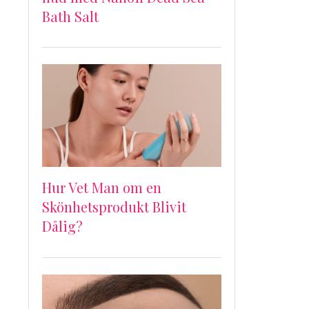
Bath Salt
Hur Vet Man om en
Skönhetsprodukt Blivit
Dålig?