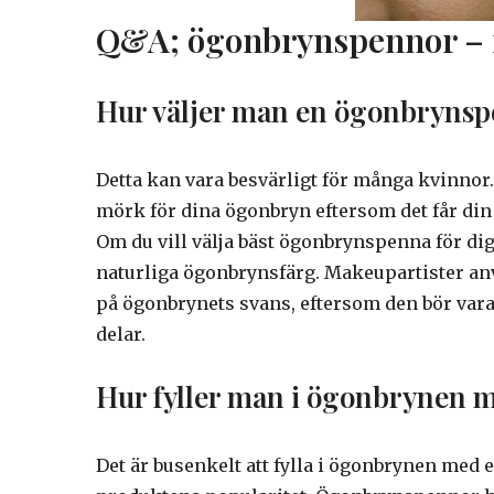
Q&A; ögonbrynspennor – f
Hur väljer man en ögonbryns
Detta kan vara besvärligt för många kvinnor. 
mörk för dina ögonbryn eftersom det får din 
Om du vill välja bäst ögonbrynspenna för dig 
naturliga ögonbrynsfärg. Makeupartister a
på ögonbrynets svans, eftersom den bör var
delar.
Hur fyller man i ögonbrynen 
Det är busenkelt att fylla i ögonbrynen med en