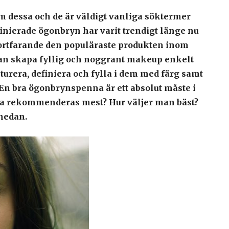
m dessa och de är väldigt vanliga söktermer
efinierade ögonbryn har varit trendigt länge nu
ortfarande den populäraste produkten inom
an skapa fyllig och noggrant makeup enkelt
rera, definiera och fylla i dem med färg samt
En bra ögonbrynspenna är ett absolut måste i
a rekommenderas mest? Hur väljer man bäst?
 nedan.