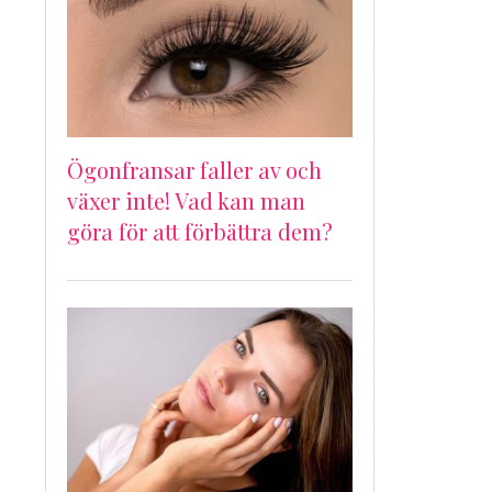
Ögonfransar faller av och
växer inte! Vad kan man
göra för att förbättra dem?