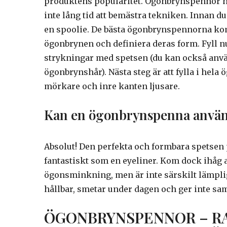
produktens popularitet. Ögonbrynspennor ha
inte lång tid att bemästra tekniken. Innan d
en spoolie. De bästa ögonbrynspennorna ko
ögonbrynen och definiera deras form. Fyll 
strykningar med spetsen (du kan också anvä
ögonbrynshår). Nästa steg är att fylla i hela
mörkare och inre kanten ljusare.
Kan en ögonbrynspenna använ
Absolut! Den perfekta och formbara spetsen
fantastiskt som en eyeliner. Kom dock ihåg
ögonsminkning, men är inte särskilt lämpli
hållbar, smetar under dagen och ger inte s
ÖGONBRYNSPENNOR – RAN